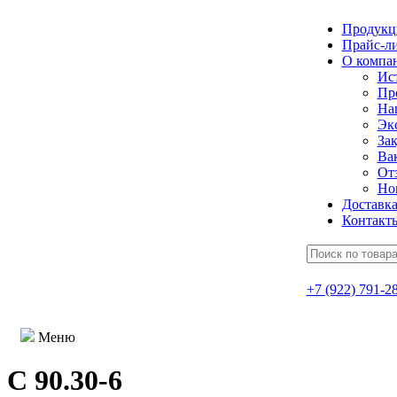
Продукц
Прайс-л
О компа
Ис
Пр
На
Эк
Зак
Ва
От
Но
Доставк
Контакт
+7 (922) 791-2
Меню
С 90.30-6