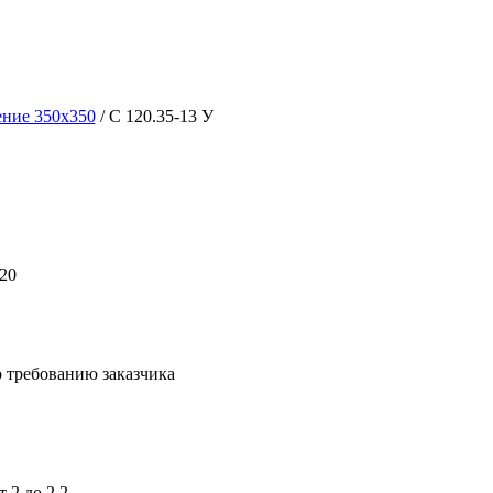
ение 350х350
/ С 120.35-13 У
20
 требованию заказчика
 2 до 2,2