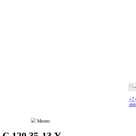
+7 
sbi
Меню
С 120.35-13 У