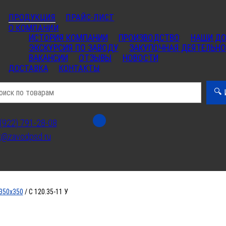
ПРОДУКЦИЯ
ПРАЙС-ЛИСТ
О КОМПАНИИ
ИСТОРИЯ КОМПАНИИ
ПРОИЗВОДСТВО
НАШИ Д
ЭКСКУРСИЯ ПО ЗАВОДУ
ЗАКУПОЧНАЯ ДЕЯТЕЛЬН
ВАКАНСИИ
ОТЗЫВЫ
НОВОСТИ
ДОСТАВКА
КОНТАКТЫ
🔍
С 120.35-11 У
(922) 791-28-08
t@zavodpsd.ru
Свая строительная сечение 350х350
350х350
/ С 120.35-11 У