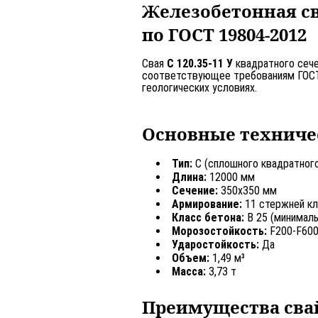
Железобетонная св
по ГОСТ 19804-2012
Свая
С 120.35-11 У
квадратного сече
соответствующее требованиям ГОСТ 
геологических условиях.
Основные техниче
Тип:
С (сплошного квадратного
Длина:
12000 мм
Сечение:
350х350 мм
Армирование:
11 стержней кл
Класс бетона:
В 25 (минималь
Морозостойкость:
F200-F600 
Ударостойкость:
Да
Объем:
1,49 м³
Масса:
3,73 т
Преимущества свай 