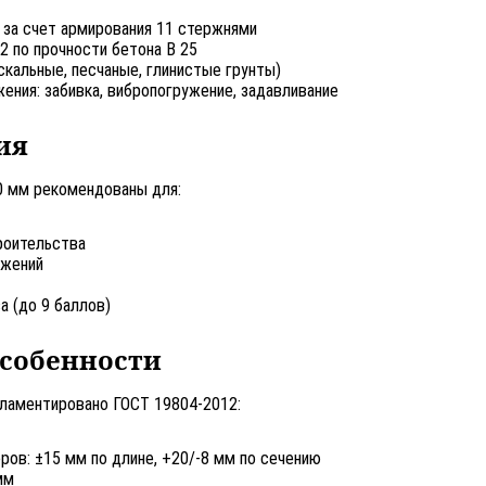
 за счет армирования 11 стержнями
 по прочности бетона В 25
скальные, песчаные, глинистые грунты)
ения: забивка, вибропогружение, задавливание
ия
0 мм рекомендованы для:
роительства
ужений
 (до 9 баллов)
особенности
гламентировано ГОСТ 19804-2012:
ов: ±15 мм по длине, +20/-8 мм по сечению
мм