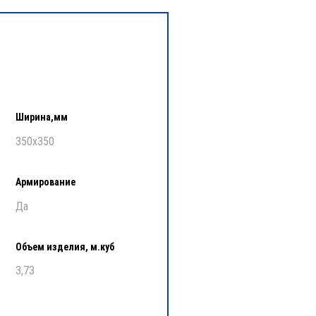
Ширина,мм
350х350
Армирование
Да
Объем изделия, м.куб
3,73