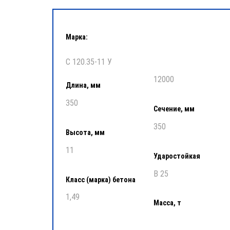
Марка:
С 120.35-11 У
12000
Длина, мм
350
Сечение, мм
350
Высота, мм
11
Ударостойкая
В 25
Класс (марка) бетона
1,49
Масса, т