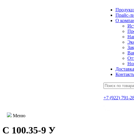
Продукц
Прайс-л
О компа
Ис
Пр
На
Эк
Зак
Ва
От
Но
Доставк
Контакт
+7 (922) 791-2
Меню
С 100.35-9 У