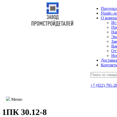
Продукц
Прайс-л
О компа
Ис
Пр
На
Эк
Зак
Ва
От
Но
Доставк
Контакт
+7 (922) 791-2
Меню
1ПК 30.12-8