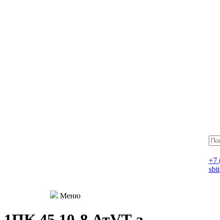
+7 
sbi
Меню
1ПК 45.10-8 АтVT-a